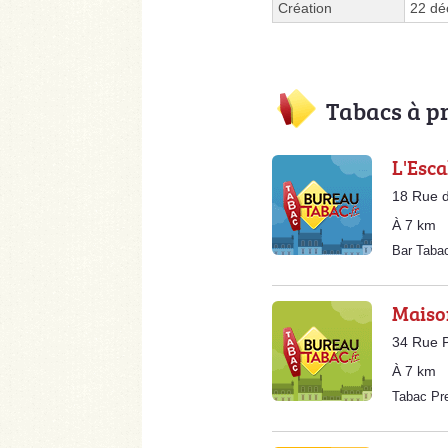
Création
22 dé
Tabacs à p
L'Esca
18 Rue d
À 7 km
Bar Taba
Maison
34 Rue 
À 7 km
Tabac Pr