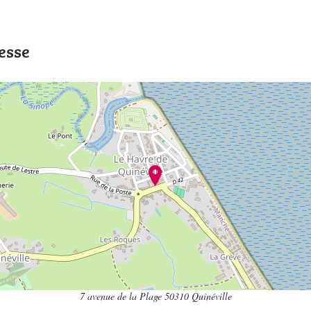
esse
7 avenue de la Plage 50310 Quinéville