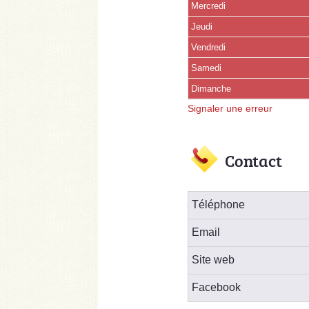
Mercredi
Jeudi
Vendredi
Samedi
(15 août)
Dimanche
Signaler une erreur
Contact
Téléphone
Email
Site web
Facebook