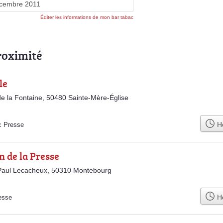
cembre 2011
Éditer les informations de mon bar tabac
roximité
le
e la Fontaine, 50480 Sainte-Mère-Église
Ho
c Presse
 de la Presse
Paul Lecacheux, 50310 Montebourg
Ho
esse