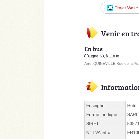
Trajet Waze
Venir en t
En bus
Ligne S3, à 118 m
Arrêt QUINEVILLE Rue de la Pos
Informatio
Enseigne
Hotel
Forme juridique
SARL
SIRET
5387
N° TVA Intra.
FR10