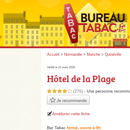
Accueil
>
Normandie
>
Manche
>
Quinéville
Vérifié le 31 mars 2026
Hôtel de la Plage
(275)
- Une personne
recomm
4,0 étoiles sur 5
Je recommande
Améliorer cette fiche
Bar Tabac
fermé, ouvre à 9h