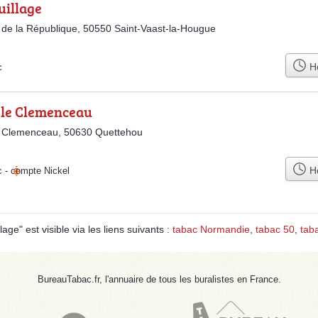
uillage
 de la République, 50550 Saint-Vaast-la-Hougue
Ho
c
 le Clemenceau
e Clemenceau, 50630 Quettehou
Ho
c
-
compte Nickel
ge" est visible via les liens suivants :
tabac Normandie
,
tabac 50
,
tab
BureauTabac.fr, l'annuaire de tous les buralistes en France.