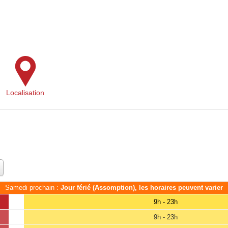
Localisation
Samedi prochain :
Jour férié (Assomption), les horaires peuvent varier
9h - 23h
9h - 23h