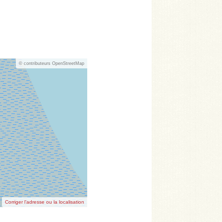
© contributeurs OpenStreetMap
Corriger l’adresse ou la localisation