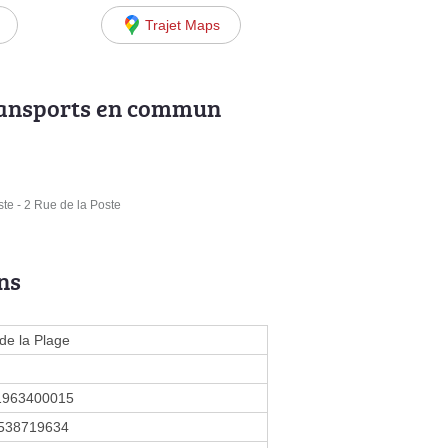
Trajet Maps
ransports en commun
te - 2 Rue de la Poste
ns
 de la Plage
1963400015
538719634