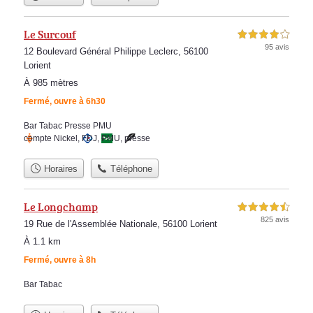
Le Surcouf
4,0 étoiles sur 5
95 avis
12 Boulevard Général Philippe Leclerc, 56100
Lorient
À 985 mètres
Fermé, ouvre à 6h30
Bar Tabac Presse PMU
compte Nickel
,
FDJ
,
PMU
,
presse
Horaires
Téléphone
Le Longchamp
4,5 étoiles sur 5
825 avis
19 Rue de l'Assemblée Nationale, 56100 Lorient
À 1.1 km
Fermé, ouvre à 8h
Bar Tabac