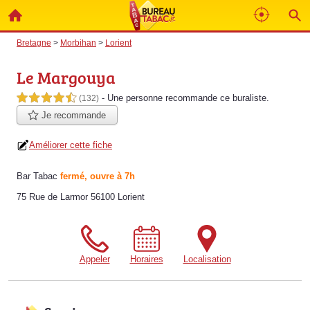
Bretagne
>
Morbihan
>
Lorient
Le Margouya
- Une personne
recommande
ce buraliste.
4,5 étoiles sur 5
(132)
Je recommande
Améliorer cette fiche
Bar Tabac
fermé, ouvre à 7h
75 Rue de Larmor 56100 Lorient
Appeler
Horaires
Localisation