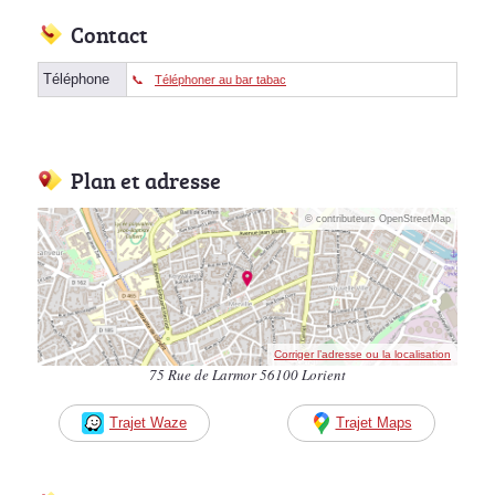
Contact
Téléphone
Téléphoner au bar tabac
Plan et adresse
© contributeurs OpenStreetMap
Corriger l’adresse ou la localisation
75 Rue de Larmor 56100 Lorient
Trajet Waze
Trajet Maps