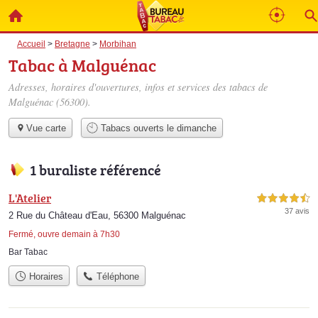
Accueil
>
Bretagne
>
Morbihan
Tabac à Malguénac
Adresses, horaires d'ouvertures, infos et services des tabacs de
Malguénac (56300).
Vue carte
Tabacs ouverts le dimanche
1 buraliste référencé
L'Atelier
4,5 étoiles sur 5
37 avis
2 Rue du Château d'Eau, 56300 Malguénac
Fermé, ouvre demain à 7h30
Bar Tabac
Horaires
Téléphone