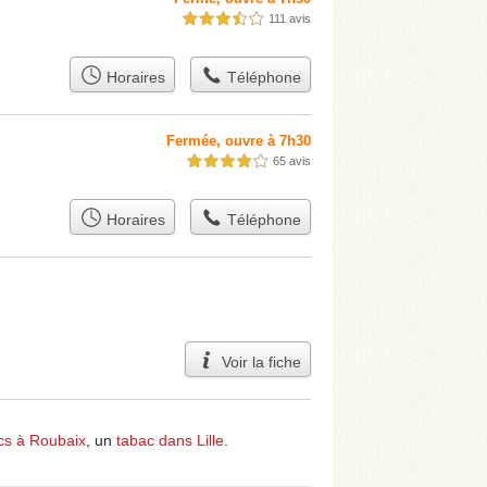
111 avis
3,5 étoiles sur 5
Horaires
Téléphone
Fermée, ouvre à 7h30
65 avis
4,0 étoiles sur 5
Horaires
Téléphone
Voir la fiche
cs à Roubaix
, un
tabac dans Lille
.