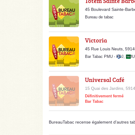
Totem Sainte Barb
45 Boulevard Sainte-Bar
Bureau de tabac
Victoria
45 Rue Louis Neuts, 591
Bar Tabac PMU
-
FDJ
,
PMU
Universal Café
15 Quai des Jardins, 591
Définitivement fermé
Bar Tabac
BureauTabac recense également d'autres tab