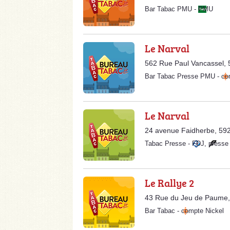
Bar Tabac PMU
-
PMU
Le Narval
562 Rue Paul Vancassel,
Bar Tabac Presse PMU
-
co
Le Narval
24 avenue Faidherbe, 59
Tabac Presse
-
FDJ
,
presse
Le Rallye 2
43 Rue du Jeu de Paume
Bar Tabac
-
compte Nickel