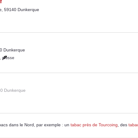
e
be, 59140 Dunkerque
40 Dunkerque
,
presse
40 Dunkerque
acs dans le Nord, par exemple : un
tabac près de Tourcoing
, des
taba