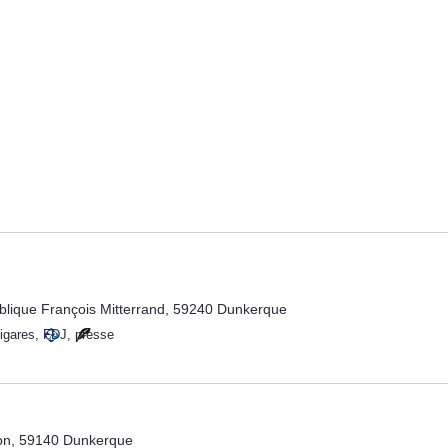
blique François Mitterrand, 59240 Dunkerque
igares
,
FDJ
,
presse
ion, 59140 Dunkerque