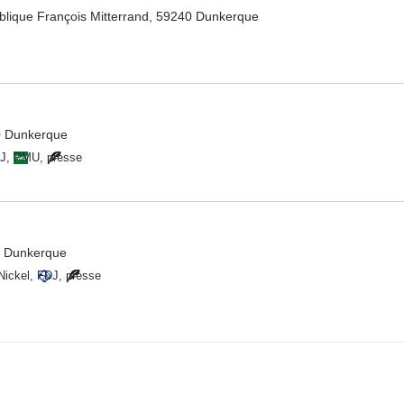
blique François Mitterrand, 59240 Dunkerque
0 Dunkerque
J
,
PMU
,
presse
0 Dunkerque
Nickel
,
FDJ
,
presse