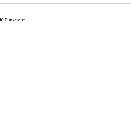
e
240 Dunkerque