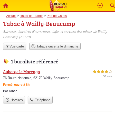
Accueil
>
Hauts-de-France
>
Pas-de-Calais
Tabac à Wailly-Beaucamp
Adresses, horaires d'ouvertures, infos et services des tabacs de Wailly-
Beaucamp (62170).
Vue carte
Tabacs ouverts le dimanche
1 buraliste référencé
Auberge le Marengo
4,0 étoiles sur 5
30 avis
76 Route Nationale, 62170 Wailly-Beaucamp
Fermé, ouvre à 8h
Bar Tabac
Horaires
Téléphone