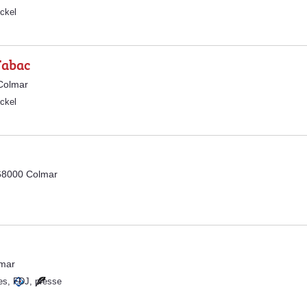
ckel
Tabac
Colmar
ckel
 68000 Colmar
lmar
es
,
FDJ
,
presse