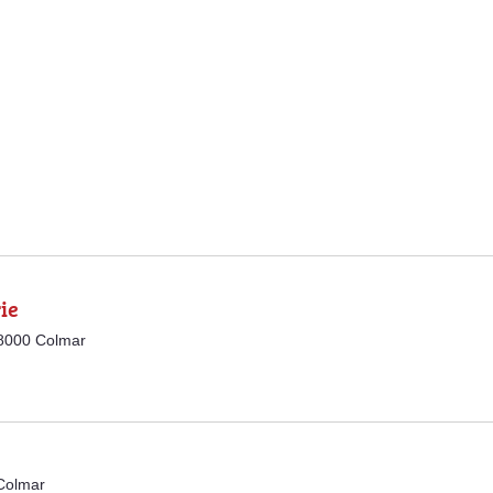
ie
68000 Colmar
Colmar