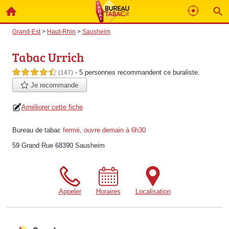
Grand-Est
>
Haut-Rhin
>
Sausheim
Tabac Urrich
- 5 personnes
recommandent
ce buraliste.
4,5 étoiles sur 5
(147)
Je recommande
Améliorer cette fiche
Bureau de tabac
fermé, ouvre demain à 6h30
59 Grand Rue 68390 Sausheim
Appeler
Horaires
Localisation