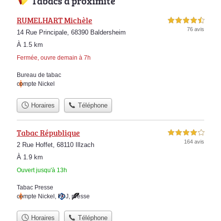
Tabacs à proximité
RUMELHART Michèle
4,5 étoiles sur 5
76 avis
14 Rue Principale, 68390 Baldersheim
À 1.5 km
Fermée, ouvre demain à 7h
Bureau de tabac
compte Nickel
Horaires
Téléphone
Tabac République
4,0 étoiles sur 5
164 avis
2 Rue Hoffet, 68110 Illzach
À 1.9 km
Ouvert jusqu'à 13h
Tabac Presse
compte Nickel
,
FDJ
,
presse
Horaires
Téléphone