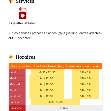
Services
Cigarettes et tabac
Autres services proposés : accès
PMR
(parking, entrée adaptée)
et CB acceptée
Horaires
Samedi prochain :
Jour férié (Assomption), les horaires peuvent varier
Lundi
6h30 - 12h30
14h - 19h
Mardi
6h - 12h30
14h - 19h
Mercredi
6h - 12h30
14h - 19h
Jeudi
6h - 12h30
14h - 19h
Vendredi
6h - 12h30
14h - 19h
Samedi
6h30 - 15h30
Dimanche
Fermé