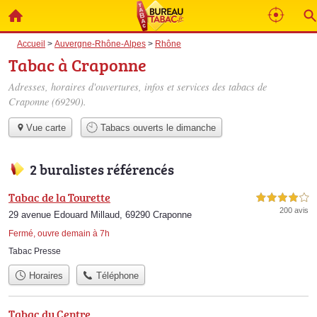
Accueil
>
Auvergne-Rhône-Alpes
>
Rhône
Tabac à Craponne
Adresses, horaires d'ouvertures, infos et services des tabacs de
Craponne (69290).
Vue carte
Tabacs ouverts le dimanche
2 buralistes référencés
Tabac de la Tourette
4,0 étoiles sur 5
200 avis
29 avenue Edouard Millaud, 69290 Craponne
Fermé, ouvre demain à 7h
Tabac Presse
Horaires
Téléphone
Tabac du Centre