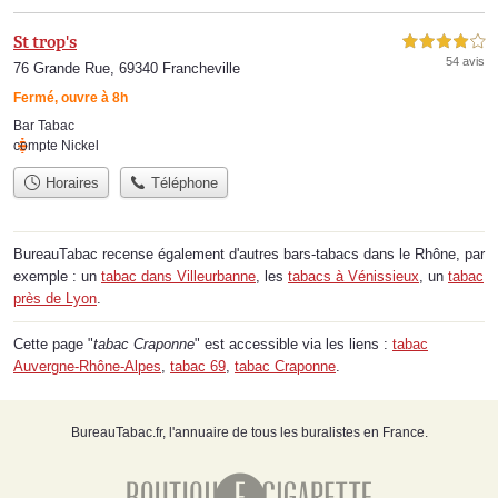
St trop's
4,0 étoiles sur 5
54 avis
76 Grande Rue, 69340 Francheville
Fermé, ouvre à 8h
Bar Tabac
compte Nickel
Horaires
Téléphone
BureauTabac recense également d'autres bars-tabacs dans le Rhône, par
exemple : un
tabac dans Villeurbanne
, les
tabacs à Vénissieux
, un
tabac
près de Lyon
.
Cette page "
tabac Craponne
" est accessible via les liens :
tabac
Auvergne-Rhône-Alpes
,
tabac 69
,
tabac Craponne
.
BureauTabac.fr, l'annuaire de tous les buralistes en France.