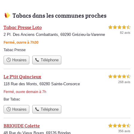
Tabacs dans les communes proches
Tabac Presse Loto
4,5 étoiles sur 5
82 avis
2 Pl. Des Anciens Combattants, 69290 Grézieu-la-Varenne
Fermé, ouvre à 7h30
Tabac Presse
Horaires
Téléphone
Le P'tit Quincieux
4,5 étoiles sur 5
268 avis
118 Rue des Monts, 69280 Sainte-Consorce
Fermé, ouvre demain à 7h
Bar Tabac
Horaires
Téléphone
BRIOUDE Colette
4,5 étoiles sur 5
356 avis
48 Rue du Vieux Bourg, 69126 Brindas