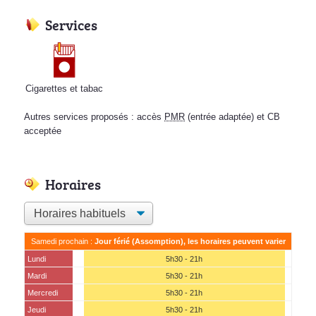
Services
Cigarettes et tabac
Autres services proposés : accès
PMR
(entrée adaptée) et CB
acceptée
Horaires
Samedi prochain :
Jour férié (Assomption), les horaires peuvent varier
Lundi
5h30 - 21h
Mardi
5h30 - 21h
Mercredi
5h30 - 21h
Jeudi
5h30 - 21h