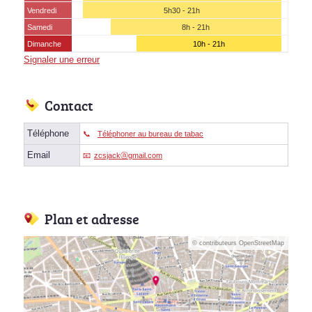
Vendredi
5h30 - 21h
Samedi
8h - 21h
Dimanche
10h - 21h
Signaler une erreur
Contact
Téléphone
Téléphoner au bureau de tabac
Email
zcsjackⓐgmail.com
Plan et adresse
© contributeurs OpenStreetMap