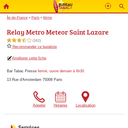
Île-de-France
>
Paris
>
8ème
Relay Metro Meteor Saint Lazare
3,5 étoiles sur 5
(162)
Recommander ce buraliste
Améliorer cette fiche
Bar Tabac Presse
fermé, ouvre demain à 6h30
13 Rue d'Amsterdam 75008 Paris
Appeler
Horaires
Localisation
Services