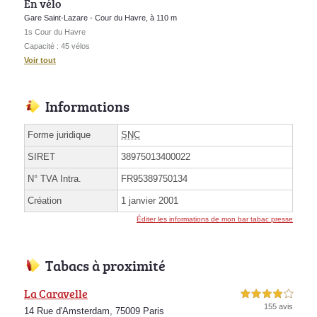
En vélo
Gare Saint-Lazare - Cour du Havre, à 110 m
1s Cour du Havre
Capacité : 45 vélos
Voir tout
Informations
Forme juridique
SNC
SIRET
38975013400022
N° TVA Intra.
FR95389750134
Création
1 janvier 2001
Éditer les informations de mon bar tabac presse
Tabacs à proximité
La Caravelle
4,0 étoiles sur 5
155 avis
14 Rue d'Amsterdam, 75009 Paris