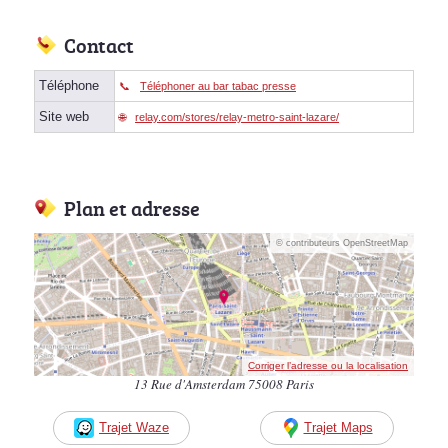
Contact
Téléphone
Téléphoner au bar tabac presse
Site web
relay.com/stores/relay-metro-saint-lazare/
Plan et adresse
© contributeurs OpenStreetMap
Corriger l’adresse ou la localisation
13 Rue d'Amsterdam 75008 Paris
Trajet Waze
Trajet Maps