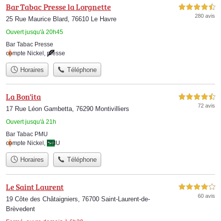
Bar Tabac Presse la Lorgnette
4,5 étoiles sur 5
280 avis
25 Rue Maurice Blard, 76610 Le Havre
Ouvert jusqu'à 20h45
Bar Tabac Presse
compte Nickel
,
presse
Horaires
Téléphone
La Bon'ita
4,5 étoiles sur 5
72 avis
17 Rue Léon Gambetta, 76290 Montivilliers
Ouvert jusqu'à 21h
Bar Tabac PMU
compte Nickel
,
PMU
Horaires
Téléphone
Le Saint Laurent
4,0 étoiles sur 5
60 avis
19 Côte des Châtaigniers, 76700 Saint-Laurent-de-
Brèvedent