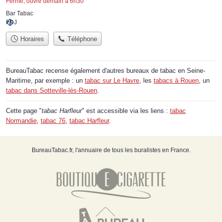
Fermé, ouvre demain à 6h30
Bar Tabac
FDJ
Horaires
Téléphone
BureauTabac recense également d'autres bureaux de tabac en Seine-
Maritime, par exemple : un
tabac sur Le Havre
, les
tabacs à Rouen
, un
tabac dans Sotteville-lès-Rouen
.
Cette page "
tabac Harfleur
" est accessible via les liens :
tabac
Normandie
,
tabac 76
,
tabac Harfleur
.
BureauTabac.fr, l'annuaire de tous les buralistes en France.