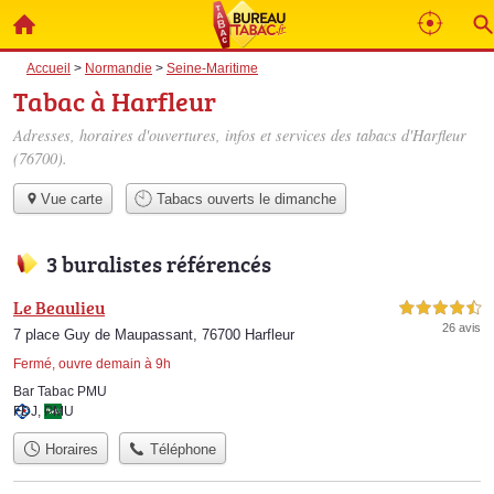
Accueil
>
Normandie
>
Seine-Maritime
Tabac à Harfleur
Adresses, horaires d'ouvertures, infos et services des tabacs d'Harfleur
(76700).
Vue carte
Tabacs ouverts le dimanche
3 buralistes référencés
Le Beaulieu
4,5 étoiles sur 5
26 avis
7 place Guy de Maupassant, 76700 Harfleur
Fermé, ouvre demain à 9h
Bar Tabac PMU
FDJ
,
PMU
Horaires
Téléphone