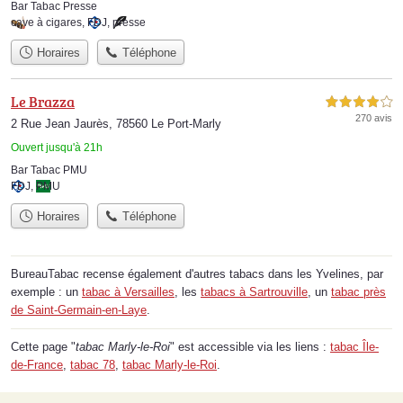
Bar Tabac Presse
cave à cigares
,
FDJ
,
presse
Horaires
Téléphone
Le Brazza
4,0 étoiles sur 5
270 avis
2 Rue Jean Jaurès, 78560 Le Port-Marly
Ouvert jusqu'à 21h
Bar Tabac PMU
FDJ
,
PMU
Horaires
Téléphone
BureauTabac recense également d'autres tabacs dans les Yvelines, par
exemple : un
tabac à Versailles
, les
tabacs à Sartrouville
, un
tabac près
de Saint-Germain-en-Laye
.
Cette page "
tabac Marly-le-Roi
" est accessible via les liens :
tabac Île-
de-France
,
tabac 78
,
tabac Marly-le-Roi
.