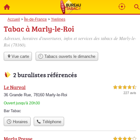
Accueil
>
Île-de-France
>
Yvelines
Tabac à Marly-le-Roi
Adresses, horaires d'ouvertures, infos et services des tabacs de Marly-le-
Roi (78160).
Vue carte
Tabacs ouverts le dimanche
2 buralistes référencés
Le Narval
4,5 étoiles sur 5
227 avis
36 Grande Rue, 78160 Marly-le-Roi
Ouvert jusqu'à 20h30
Bar Tabac
Horaires
Téléphone
Marly Presse
4,0 étoiles sur 5