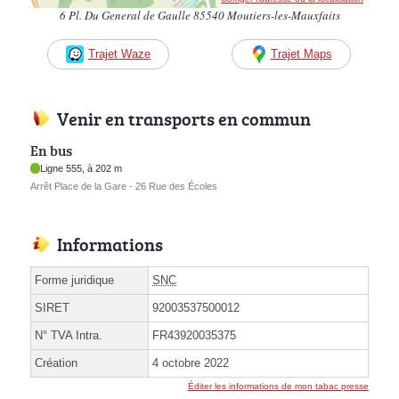
6 Pl. Du General de Gaulle 85540 Moutiers-les-Mauxfaits
Trajet Waze
Trajet Maps
Venir en transports en commun
En bus
Ligne 555, à 202 m
Arrêt Place de la Gare - 26 Rue des Écoles
Informations
Forme juridique
SNC
SIRET
92003537500012
N° TVA Intra.
FR43920035375
Création
4 octobre 2022
Éditer les informations de mon tabac presse