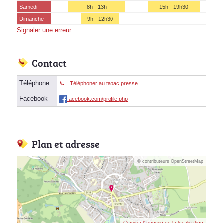
Samedi
8h - 13h
15h - 19h30
Dimanche
9h - 12h30
Signaler une erreur
Contact
Téléphone
Téléphoner au tabac presse
Facebook
facebook.com/profile.php
Plan et adresse
© contributeurs OpenStreetMap
Corriger l’adresse ou la localisation