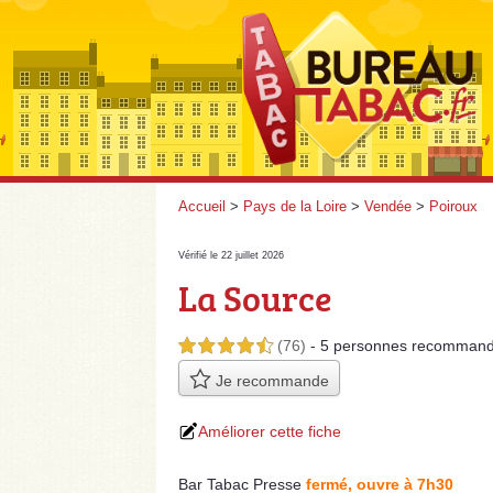
Accueil
>
Pays de la Loire
>
Vendée
>
Poiroux
Vérifié le 22 juillet 2026
La Source
(76)
- 5 personnes
recommand
4,5 étoiles sur 5
Je recommande
Améliorer cette fiche
Bar Tabac Presse
fermé, ouvre à 7h30