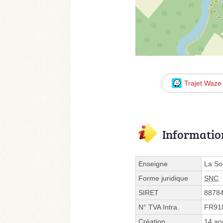
Trajet Waze
Informatio
Enseigne
La So
Forme juridique
SNC
SIRET
8878
N° TVA Intra.
FR91
Création
14 ao