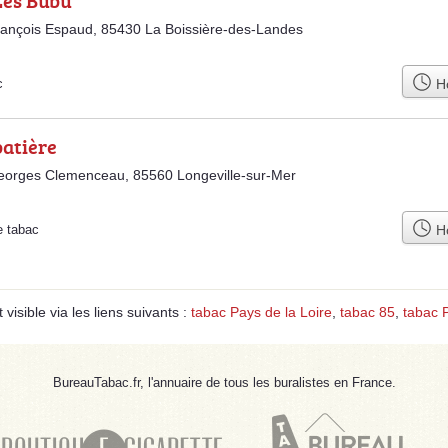
Les Bubu
ançois Espaud, 85430 La Boissière-des-Landes
Ho
c
batière
eorges Clemenceau, 85560 Longeville-sur-Mer
Ho
e tabac
visible via les liens suivants :
tabac Pays de la Loire
,
tabac 85
,
tabac 
BureauTabac.fr, l'annuaire de tous les buralistes en France.