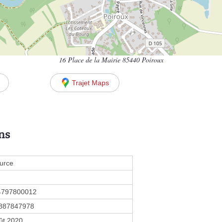
16 Place de la Mairie 85440 Poiroux
Trajet Maps
ns
urce
4797800012
887847978
ût 2020