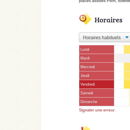
places assises PMR, toilett
Horaires
Lundi
Mardi
Mercredi
Jeudi
Vendredi
Samedi
Dimanche
Signaler une erreur