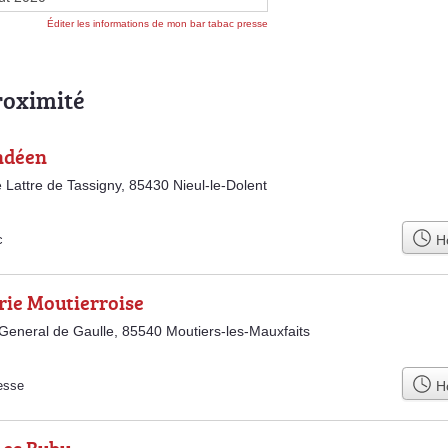
Éditer les informations de mon bar tabac presse
roximité
ndéen
 Lattre de Tassigny, 85430 Nieul-le-Dolent
Ho
c
rie Moutierroise
 General de Gaulle, 85540 Moutiers-les-Mauxfaits
Ho
esse