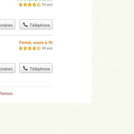
54 avis
4,5 étoiles sur 5
raires
Téléphone
Fermé, ouvre à 7h
89 avis
4,5 étoiles sur 5
raires
Téléphone
Poiroux
.