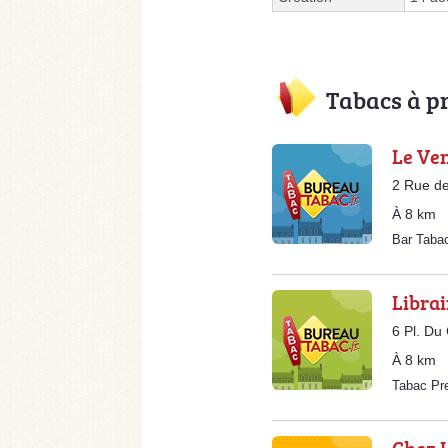
Tabacs à p
Le Ve
2 Rue de
À 8 km
Bar Taba
Librai
6 Pl. Du
À 8 km
Tabac Pr