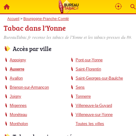
Accueil
>
Bourgogne-Franche-Comté
Tabac dans l'Yonne
BureauTabac.fr recense les
tabacs de l'Yonne
et les tabacs-presses du 89.
Accès par ville
Appoigny
Pont-sur-Yonne
Auxerre
Saint-Florentin
Avallon
Saint-Georges-sur-Baulche
Brienon-sur-Armançon
Sens
Joigny
Tonnerre
Migennes
Villeneuve-la-Guyard
Monéteau
Villeneuve-sur-Yonne
Montholon
Toutes les villes