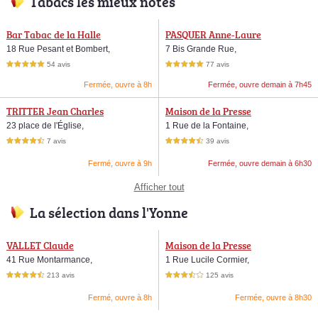
Tabacs les mieux notés
Bar Tabac de la Halle
PASQUER Anne-Laure
18 Rue Pesant et Bombert,
7 Bis Grande Rue,
54 avis
77 avis
5,0 étoiles sur 5
5,0 étoiles sur 5
Fermée, ouvre à 8h
Fermée, ouvre demain à 7h45
TRITTER Jean Charles
Maison de la Presse
23 place de l'Église,
1 Rue de la Fontaine,
7 avis
39 avis
4,5 étoiles sur 5
4,5 étoiles sur 5
Fermé, ouvre à 9h
Fermée, ouvre demain à 6h30
Afficher tout
La sélection dans l'Yonne
VALLET Claude
Maison de la Presse
41 Rue Montarmance,
1 Rue Lucile Cormier,
213 avis
125 avis
4,5 étoiles sur 5
3,5 étoiles sur 5
Fermé, ouvre à 8h
Fermée, ouvre à 8h30