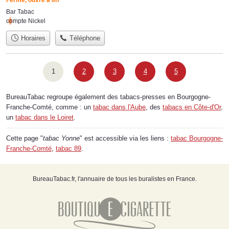
Fermé, ouvre à 8h
Bar Tabac
compte Nickel
Horaires
Téléphone
1
2
3
4
5
BureauTabac regroupe également des tabacs-presses en Bourgogne-
Franche-Comté, comme : un
tabac dans l'Aube
, des
tabacs en Côte-d'Or
,
un
tabac dans le Loiret
.
Cette page "
tabac Yonne
" est accessible via les liens :
tabac Bourgogne-
Franche-Comté
,
tabac 89
.
BureauTabac.fr, l'annuaire de tous les buralistes en France.