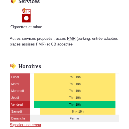
Services
Cigarettes et tabac
Autres services proposés : accès
PMR
(parking, entrée adaptée,
places assises PMR) et CB acceptée
Horaires
Lundi
7h - 19h
Mardi
7h - 19h
Mercredi
7h - 19h
Jeudi
7h - 19h
Vendredi
7h - 19h
Samedi
8h - 19h
Dimanche
Fermé
Signaler une erreur