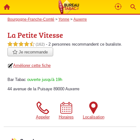
Bourgogne-Franche-Comté
>
Yonne
>
Auxerre
La Petite Vitesse
- 2 personnes
recommandent
ce buraliste.
4,5 étoiles sur 5
(162)
Je recommande
Améliorer cette fiche
Bar Tabac
ouverte jusqu'à 19h
44 avenue de la Puisaye 89000 Auxerre
Appeler
Horaires
Localisation