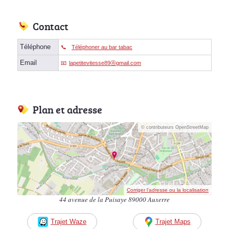
Contact
Téléphone
Téléphoner au bar tabac
Email
lapetitevitesse89ⓐgmail.com
Plan et adresse
© contributeurs OpenStreetMap
Corriger l’adresse ou la localisation
44 avenue de la Puisaye 89000 Auxerre
Trajet Waze
Trajet Maps