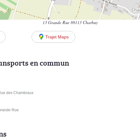
13 Grande Rue 89113 Charbuy
Trajet Maps
ransports en commun
 Rue des Chambraux
Grande Rue
ns