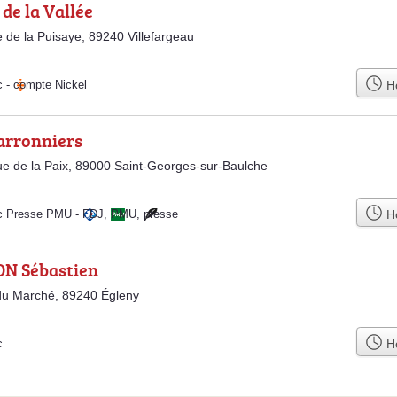
 de la Vallée
 de la Puisaye, 89240 Villefargeau
Ho
c
-
compte Nickel
arronniers
e de la Paix, 89000 Saint-Georges-sur-Baulche
Ho
c Presse PMU
-
FDJ
,
PMU
,
presse
N Sébastien
du Marché, 89240 Égleny
Ho
c