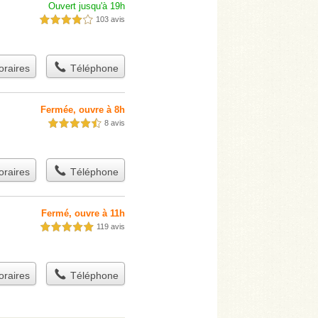
Ouvert jusqu'à 19h
103 avis
4,0 étoiles sur 5
raires
Téléphone
Fermée, ouvre à 8h
8 avis
4,5 étoiles sur 5
raires
Téléphone
Fermé, ouvre à 11h
119 avis
5,0 étoiles sur 5
raires
Téléphone