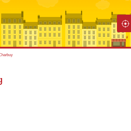
Charbuy
y