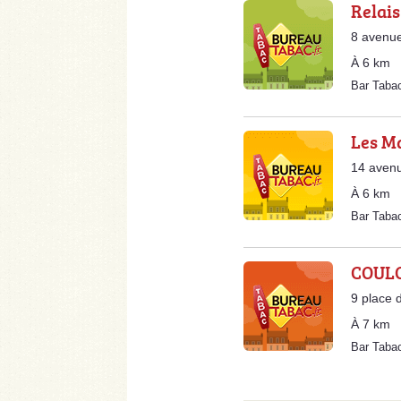
Relais
8 avenue
À 6 km
Bar Taba
Les M
14 avenu
À 6 km
Bar Taba
COULO
9 place 
À 7 km
Bar Taba