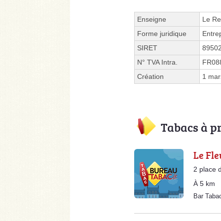
Enseigne
Le Re
Forme juridique
Entre
SIRET
8950
N° TVA Intra.
FR08
Création
1 mar
Tabacs à p
Le Fle
2 place d
À 5 km
Bar Taba