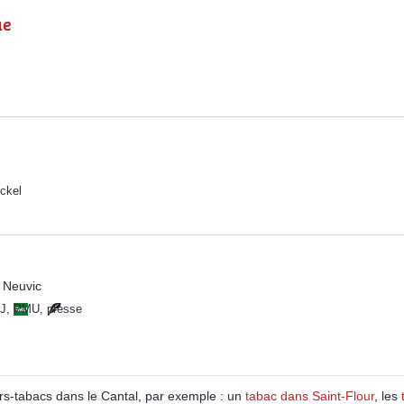
ue
ckel
 Neuvic
J
,
PMU
,
presse
s-tabacs dans le Cantal, par exemple : un
tabac dans Saint-Flour
, les