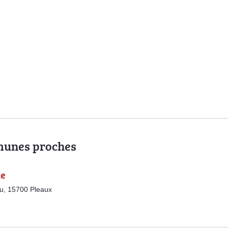
munes proches
ne
u, 15700 Pleaux