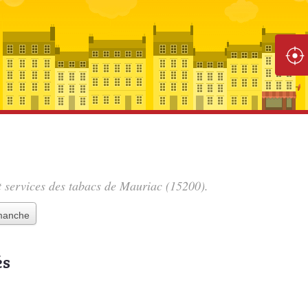
et services des tabacs de Mauriac (15200).
imanche
és