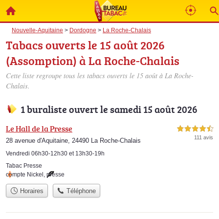
Nouvelle-Aquitaine
>
Dordogne
>
La Roche-Chalais
Tabacs ouverts le 15 août 2026
(Assomption) à La Roche-Chalais
Cette liste regroupe tous les tabacs ouverts le 15 août à La Roche-
Chalais.
1 buraliste ouvert le samedi 15 août 2026
Le Hall de la Presse
4,5 étoiles sur 5
111 avis
28 avenue d'Aquitaine, 24490 La Roche-Chalais
Vendredi 06h30-12h30 et 13h30-19h
Tabac Presse
compte Nickel
,
presse
Horaires
Téléphone