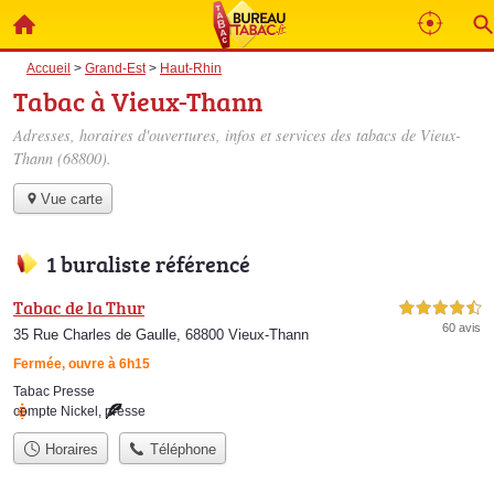
Accueil
>
Grand-Est
>
Haut-Rhin
Tabac à Vieux-Thann
Adresses, horaires d'ouvertures, infos et services des tabacs de Vieux-
Thann (68800).
Vue carte
1 buraliste référencé
Tabac de la Thur
4,5 étoiles sur 5
60 avis
35 Rue Charles de Gaulle, 68800 Vieux-Thann
Fermée, ouvre à 6h15
Tabac Presse
compte Nickel
,
presse
Horaires
Téléphone