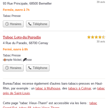
39 avis
93 Rue Principale, 68500 Berrwiller
Fermée, ouvre à 7h
Tabac Presse
Horaires
Téléphone
Tabac Loto du Paradis
4,5 étoiles sur 5
30 avis
4 Rue du Paradis, 68700 Cernay
Fermé, ouvre à 8h
Tabac Presse
compte Nickel
,
presse
Horaires
Téléphone
BureauTabac recense également d'autres bars-tabacs-presses en Haut-
Rhin, par exemple : un
tabac à Mulhouse
, des
tabacs à Colmar
, un
tabac
près de Saint-Louis
.
Cette page "
tabac Vieux-Thann
" est accessible via les liens :
tabac
Grand-Est
,
tabac 68
,
tabac Vieux-Thann
.