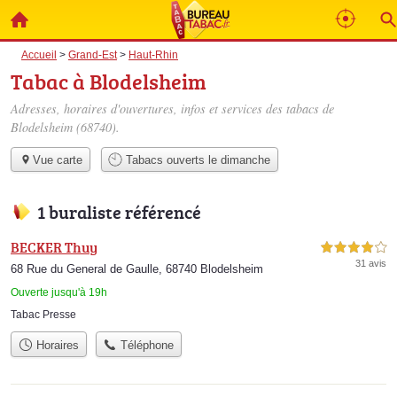
Accueil
>
Grand-Est
>
Haut-Rhin
Tabac à Blodelsheim
Adresses, horaires d'ouvertures, infos et services des tabacs de
Blodelsheim (68740).
Vue carte
Tabacs ouverts le dimanche
1 buraliste référencé
BECKER Thuy
4,0 étoiles sur 5
31 avis
68 Rue du General de Gaulle, 68740 Blodelsheim
Ouverte jusqu'à 19h
Tabac Presse
Horaires
Téléphone